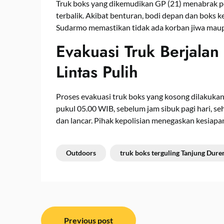
Truk boks yang dikemudikan GP (21) menabrak pe
terbalik. Akibat benturan, bodi depan dan boks
Sudarmo memastikan tidak ada korban jiwa maupu
Evakuasi Truk Berjalan
Lintas Pulih
Proses evakuasi truk boks yang kosong dilakuka
pukul 05.00 WIB, sebelum jam sibuk pagi hari, seh
dan lancar. Pihak kepolisian menegaskan kesiapa
Outdoors
truk boks terguling Tanjung Dure
Navigasi
Previous post