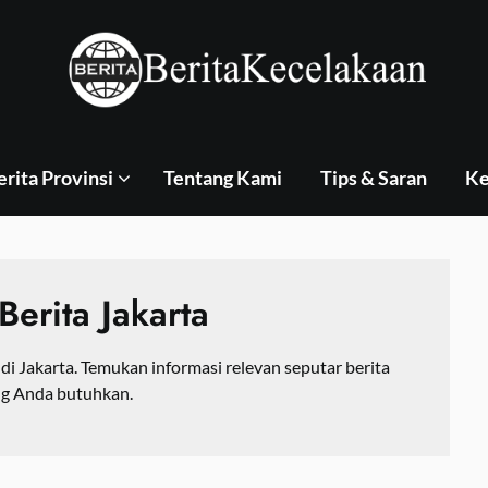
erita Provinsi
Tentang Kami
Tips & Saran
Ke
Berita Jakarta
di Jakarta. Temukan informasi relevan seputar berita
ng Anda butuhkan.