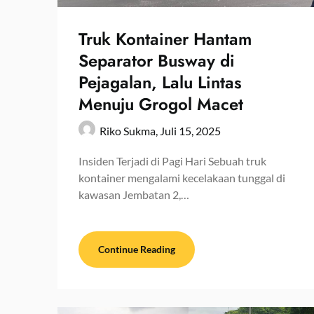
Truk Kontainer Hantam
Separator Busway di
Pejagalan, Lalu Lintas
Menuju Grogol Macet
Riko Sukma,
Juli 15, 2025
Insiden Terjadi di Pagi Hari Sebuah truk
kontainer mengalami kecelakaan tunggal di
kawasan Jembatan 2,…
Continue Reading