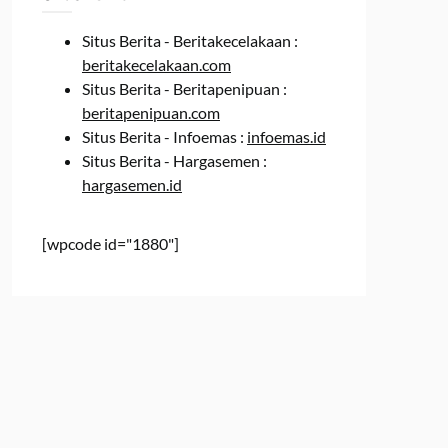
Situs Berita - Beritakecelakaan :
beritakecelakaan.com
Situs Berita - Beritapenipuan :
beritapenipuan.com
Situs Berita - Infoemas :
infoemas.id
Situs Berita - Hargasemen :
hargasemen.id
[wpcode id="1880"]