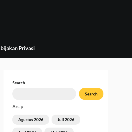
bijakan Privasi
Search
Search
Arsip
Agustus 2026
Juli 2026