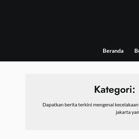
Skip
to
content
Beranda
B
Kategori:
Dapatkan berita terkini mengenai kecelakaan 
jakarta ya