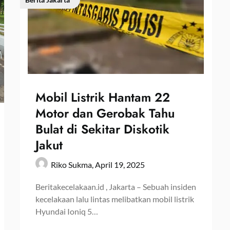
Mobil Listrik Hantam 22
Motor dan Gerobak Tahu
Bulat di Sekitar Diskotik
Jakut
Riko Sukma,
April 19, 2025
Beritakecelakaan.id , Jakarta – Sebuah insiden
kecelakaan lalu lintas melibatkan mobil listrik
Hyundai Ioniq 5…