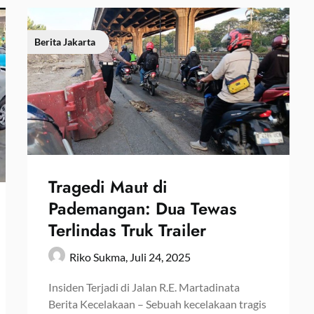
Berita Jakarta
Tragedi Maut di
Pademangan: Dua Tewas
Terlindas Truk Trailer
Riko Sukma,
Juli 24, 2025
Insiden Terjadi di Jalan R.E. Martadinata
Berita Kecelakaan – Sebuah kecelakaan tragis