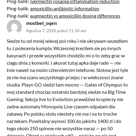
Ping-balik:
ivermectin rosacea inflammation reduction
Ping-balik:
amoxicillin antibiotic information
Ping-balik:
augmentin vs amoxicillin dosing differences
mostbet_oqen
Agustus 7, 2026 pukul 11:34 am
Siedze tu od mniej wiecej pol roku i nie ukrywam wszedlem
tu z polecenia kumpla. Wczesniej krecilem sie po innych
kasynach i przede wszystkim chodzilo mi o to zeby grac w
ciagu dnia z komorki. I akurat tutaj apka daje rade — nie
tnie nawet na moim czteroletnim telefonie. Slotow jest tyle
ze nie ma szans wszystkiego przejsc i w wiekszosci znane
studia. Playn GO siedzi tam mocno — Gates of Olympus to
moj standard chociaz ostatnio bardziej siedze na Big Time
Gaming. Sekcja live to Evolution prawdziwi krupierzy nie
zadne automaty Monopoly Live czasem odpalam dla
zabawy. Po polsku stolu niestety nie ma i na to troche
narzekam. Powitalny wynosi 100 do jakichs 1400 zl i do
tego okolo 250 spinow nie wszystkie naraz — po 50
dziennie. Obrot w okolicach x60 — niski to on nie jest