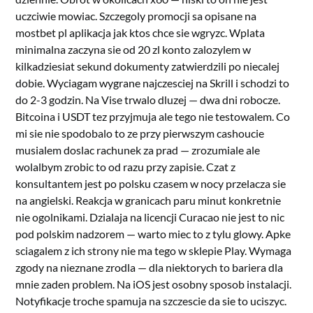
uczciwie mowiac. Szczegoly promocji sa opisane na
mostbet pl aplikacja jak ktos chce sie wgryzc. Wplata
minimalna zaczyna sie od 20 zl konto zalozylem w
kilkadziesiat sekund dokumenty zatwierdzili po niecalej
dobie. Wyciagam wygrane najczesciej na Skrill i schodzi to
do 2-3 godzin. Na Vise trwalo dluzej — dwa dni robocze.
Bitcoina i USDT tez przyjmuja ale tego nie testowalem. Co
mi sie nie spodobalo to ze przy pierwszym cashoucie
musialem doslac rachunek za prad — zrozumiale ale
wolalbym zrobic to od razu przy zapisie. Czat z
konsultantem jest po polsku czasem w nocy przelacza sie
na angielski. Reakcja w granicach paru minut konkretnie
nie ogolnikami. Dzialaja na licencji Curacao nie jest to nic
pod polskim nadzorem — warto miec to z tylu glowy. Apke
sciagalem z ich strony nie ma tego w sklepie Play. Wymaga
zgody na nieznane zrodla — dla niektorych to bariera dla
mnie zaden problem. Na iOS jest osobny sposob instalacji.
Notyfikacje troche spamuja na szczescie da sie to uciszyc.