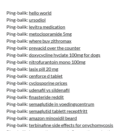
Ping-balik:
hello world
Ping-balik:
ursodiol
Ping-balik:
levitra medication
Ping-balik:
metoclopramide 5mg
Ping-balik:
where buy zithromax
Ping-balik:
prevacid over the counter
Ping-balik:
doxycycline hyclate 100mg for dogs
Ping-balik:
nitrofurantoin mono 100mg
Ping-balik:
lasix pill 20 mg
Ping-balik:
cenforce d tablet
Ping-balik:
cyclosporine prices
Ping-balik:
udenafil vs sildenafil
Ping-balik:
finasteride reddit
Ping-balik:
semaglutide in voedingscentrum
Ping-balik:
semaglutid tablett receptfritt
Ping-balik:
amazon minoxidil beard
Ping-balik:
terbinafine side effects for onychomycosis