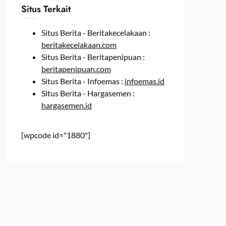
Situs Terkait
Situs Berita - Beritakecelakaan :
beritakecelakaan.com
Situs Berita - Beritapenipuan :
beritapenipuan.com
Situs Berita - Infoemas :
infoemas.id
Situs Berita - Hargasemen :
hargasemen.id
[wpcode id="1880"]