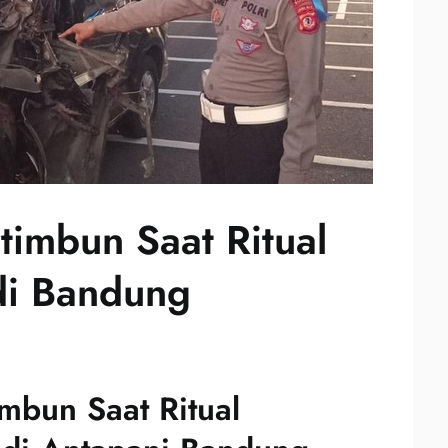
timbun Saat Ritual
di Bandung
mbun Saat Ritual