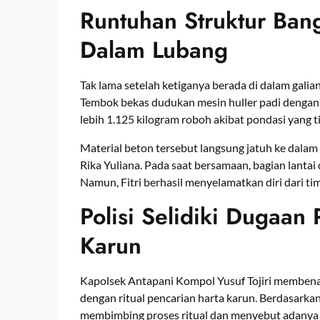
Runtuhan Struktur Ban
Dalam Lubang
Tak lama setelah ketiganya berada di dalam galian
Tembok bekas dudukan mesin huller padi dengan 
lebih 1.125 kilogram roboh akibat pondasi yang ti
Material beton tersebut langsung jatuh ke dal
Rika Yuliana. Pada saat bersamaan, bagian lantai d
Namun, Fitri berhasil menyelamatkan diri dari ti
Polisi Selidiki Dugaan 
Karun
Kapolsek Antapani Kompol Yusuf Tojiri membenark
dengan ritual pencarian harta karun. Berdasarka
membimbing proses ritual dan menyebut adanya sa