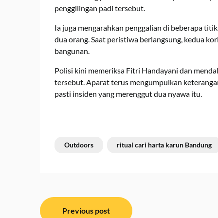
penggilingan padi tersebut.
Ia juga mengarahkan penggalian di beberapa tit
dua orang. Saat peristiwa berlangsung, kedua kor
bangunan.
Polisi kini memeriksa Fitri Handayani dan mend
tersebut. Aparat terus mengumpulkan keteranga
pasti insiden yang merenggut dua nyawa itu.
Outdoors
ritual cari harta karun Bandung
Navigasi
Previous post