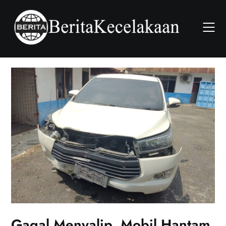
Skip
to
content
Gagal Menyalip, Mobil Hantam