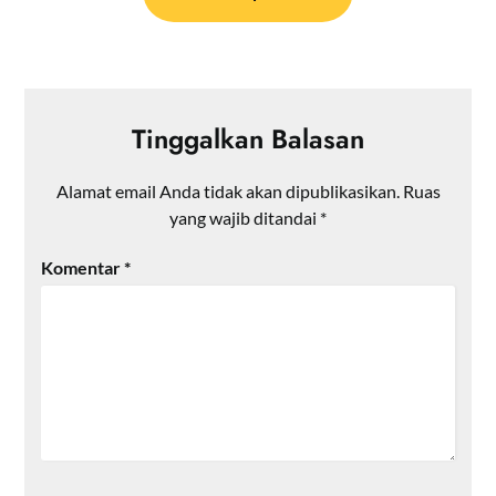
Tinggalkan Balasan
Alamat email Anda tidak akan dipublikasikan.
Ruas
yang wajib ditandai
*
Komentar
*