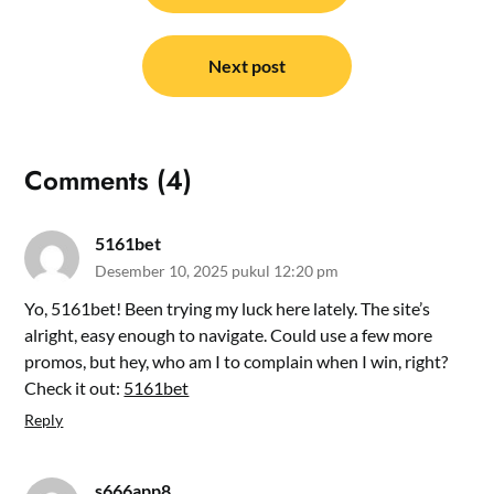
Next post
Comments (4)
5161bet
Desember 10, 2025 pukul 12:20 pm
Yo, 5161bet! Been trying my luck here lately. The site’s
alright, easy enough to navigate. Could use a few more
promos, but hey, who am I to complain when I win, right?
Check it out:
5161bet
Reply
s666app8