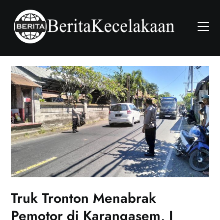
Skip
to
content
Truk Tronton Menabrak
Pemotor di Karangasem, I