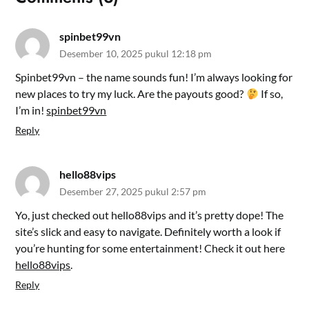
spinbet99vn
Desember 10, 2025 pukul 12:18 pm
Spinbet99vn – the name sounds fun! I’m always looking for
new places to try my luck. Are the payouts good?
If so,
I’m in!
spinbet99vn
Reply
hello88vips
Desember 27, 2025 pukul 2:57 pm
Yo, just checked out hello88vips and it’s pretty dope! The
site’s slick and easy to navigate. Definitely worth a look if
you’re hunting for some entertainment! Check it out here
hello88vips
.
Reply