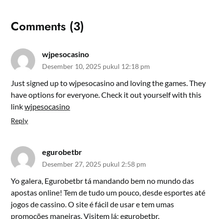
Comments (3)
wjpesocasino
Desember 10, 2025 pukul 12:18 pm
Just signed up to wjpesocasino and loving the games. They
have options for everyone. Check it out yourself with this
link
wjpesocasino
Reply
egurobetbr
Desember 27, 2025 pukul 2:58 pm
Yo galera, Egurobetbr tá mandando bem no mundo das
apostas online! Tem de tudo um pouco, desde esportes até
jogos de cassino. O site é fácil de usar e tem umas
promoções maneiras. Visitem lá:
egurobetbr
.