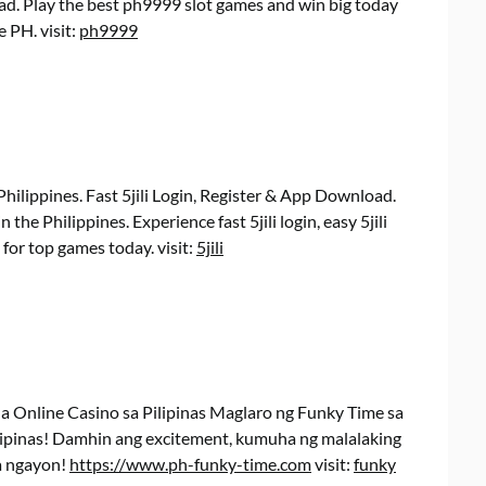
ad. Play the best ph9999 slot games and win big today
e PH. visit:
ph9999
Philippines. Fast 5jili Login, Register & App Download.
in the Philippines. Experience fast 5jili login, easy 5jili
 for top games today. visit:
5jili
 Online Casino sa Pilipinas Maglaro ng Funky Time sa
lipinas! Damhin ang excitement, kumuha ng malalaking
na ngayon!
https://www.ph-funky-time.com
visit:
funky