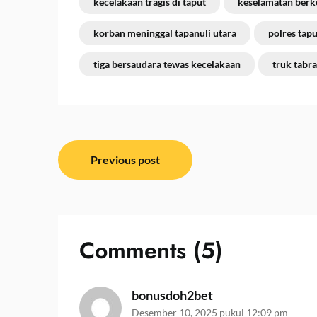
kecelakaan tragis di taput
keselamatan berke
korban meninggal tapanuli utara
polres tapu
tiga bersaudara tewas kecelakaan
truk tabr
Navigasi
Previous post
pos
Comments (5)
bonusdoh2bet
Desember 10, 2025 pukul 12:09 pm