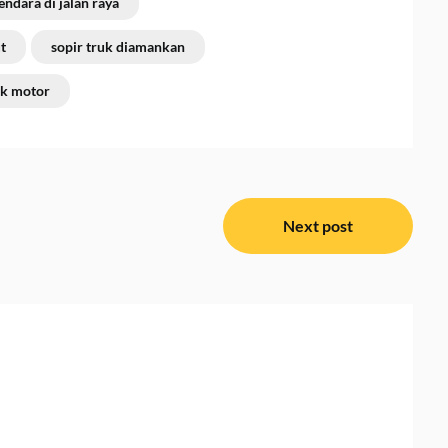
ndara di jalan raya
t
sopir truk diamankan
ak motor
Next post