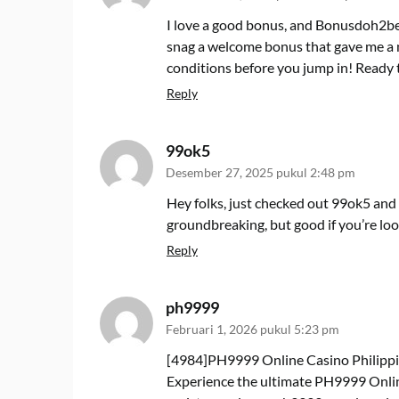
I love a good bonus, and Bonusdoh2bet
snag a welcome bonus that gave me a 
conditions before you jump in! Ready
Reply
99ok5
Desember 27, 2025 pukul 2:48 pm
Hey folks, just checked out 99ok5 and 
groundbreaking, but good if you’re loo
Reply
ph9999
Februari 1, 2026 pukul 5:23 pm
[4984]PH9999 Online Casino Philippi
Experience the ultimate PH9999 Onlin