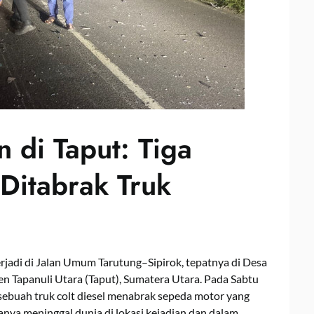
 di Taput: Tiga
Ditabrak Truk
erjadi di Jalan Umum Tarutung–Sipirok, tepatnya di Desa
n Tapanuli Utara (Taput), Sumatera Utara. Pada Sabtu
 sebuah truk colt diesel menabrak sepeda motor yang
ganya meninggal dunia di lokasi kejadian dan dalam