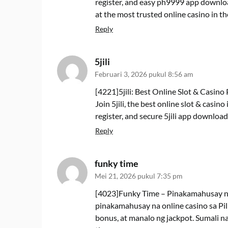
register, and easy ph9999 app downlo
at the most trusted online casino in th
Reply
5jili
Februari 3, 2026 pukul 8:56 am
[4221]5jili: Best Online Slot & Casino 
Join 5jili, the best online slot & casino 
register, and secure 5jili app download
Reply
funky time
Mei 21, 2026 pukul 7:35 pm
[4023]Funky Time – Pinakamahusay na
pinakamahusay na online casino sa Pi
bonus, at manalo ng jackpot. Sumali 