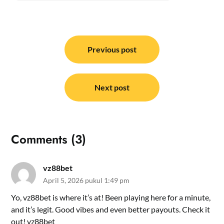
Navigasi
pos
Previous post
Next post
Comments (3)
vz88bet
April 5, 2026 pukul 1:49 pm
Yo, vz88bet is where it’s at! Been playing here for a minute,
and it’s legit. Good vibes and even better payouts. Check it
out!
vz88bet