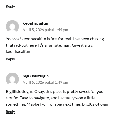
Reply
keonhacaifun
April 5, 2026 pukul 1:49 pm
Yo bros! keonhacaifun is fire, for real! I’ve been chasing
that jackpot here. It’s a fun site, man. Give it a try.
keonhacaifun
Reply
big88slotlogin
April 5, 2026 pukul 1:49 pm
Big88slotlogin! Okay, this place is pretty sweet for your
slot fix. Easy to navigate, and I actually won a little
something. Maybe I will win big next time!
big88slotlogin
Reply