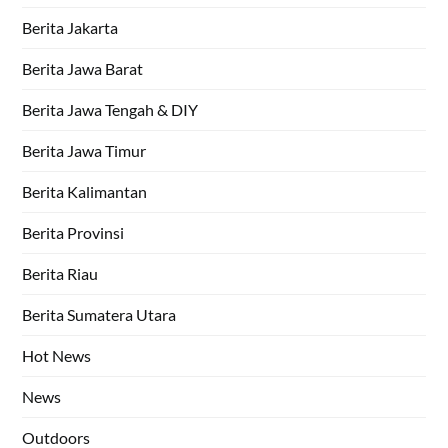
Berita Jakarta
Berita Jawa Barat
Berita Jawa Tengah & DIY
Berita Jawa Timur
Berita Kalimantan
Berita Provinsi
Berita Riau
Berita Sumatera Utara
Hot News
News
Outdoors