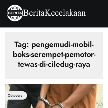
Skip
to
content
Tag:
pengemudi-mobil-
boks-serempet-pemotor-
tewas-di-ciledug-raya
Outdoors