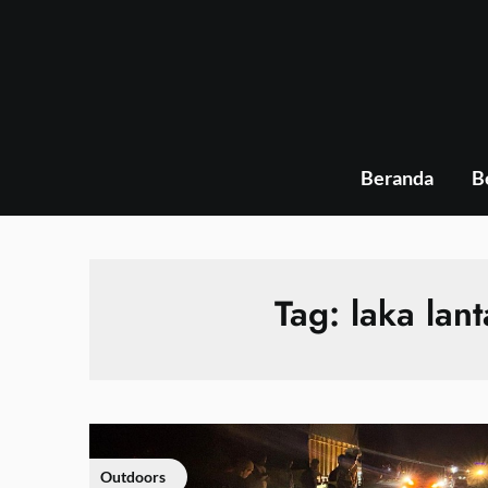
Skip
to
content
Beranda
B
Tag:
laka lan
Outdoors