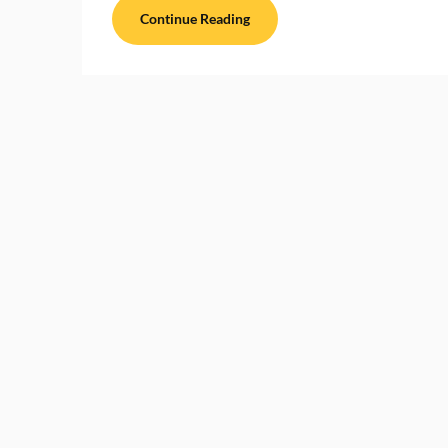
Continue Reading