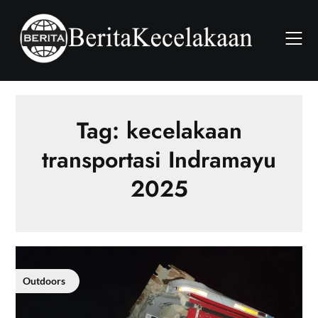
Skip
to
content
Tag:
kecelakaan
transportasi Indramayu
2025
Outdoors