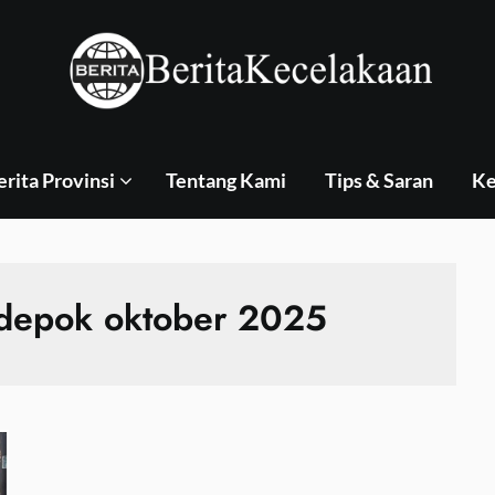
erita Provinsi
Tentang Kami
Tips & Saran
Ke
 depok oktober 2025