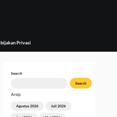
bijakan Privasi
Search
Search
Arsip
Agustus 2026
Juli 2026