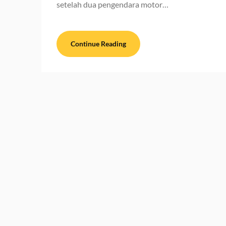
setelah dua pengendara motor…
Continue Reading