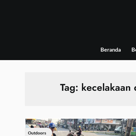
Skip
to
content
Beranda
B
Tag:
kecelakaan
Outdoors