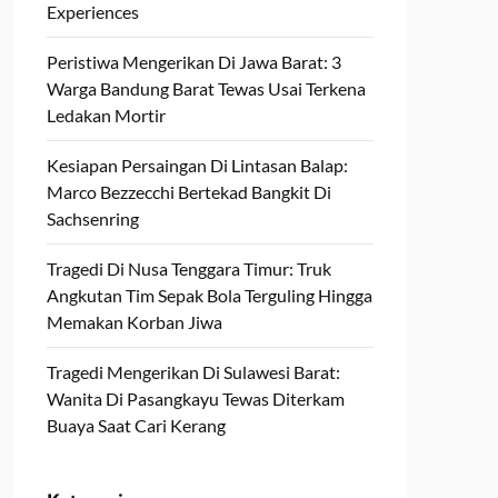
Experiences
Peristiwa Mengerikan Di Jawa Barat: 3
Warga Bandung Barat Tewas Usai Terkena
Ledakan Mortir
Kesiapan Persaingan Di Lintasan Balap:
Marco Bezzecchi Bertekad Bangkit Di
Sachsenring
Tragedi Di Nusa Tenggara Timur: Truk
Angkutan Tim Sepak Bola Terguling Hingga
Memakan Korban Jiwa
Tragedi Mengerikan Di Sulawesi Barat:
Wanita Di Pasangkayu Tewas Diterkam
Buaya Saat Cari Kerang