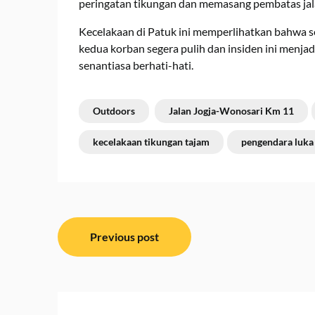
peringatan tikungan dan memasang pembatas jal
Kecelakaan di Patuk ini memperlihatkan bahwa sed
kedua korban segera pulih dan insiden ini menjad
senantiasa berhati-hati.
Outdoors
Jalan Jogja-Wonosari Km 11
kecelakaan tikungan tajam
pengendara luka
Navigasi
Previous post
pos