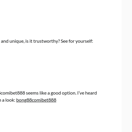
and unique, is it trustworthy? See for yourself:
comibet888 seems like a good option. I’ve heard
m a look:
bong88comibet888