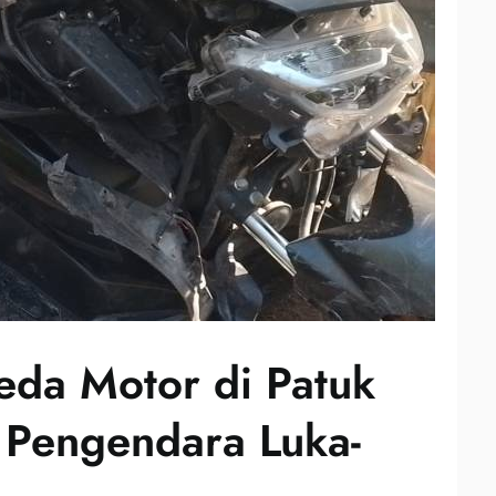
eda Motor di Patuk
 Pengendara Luka-