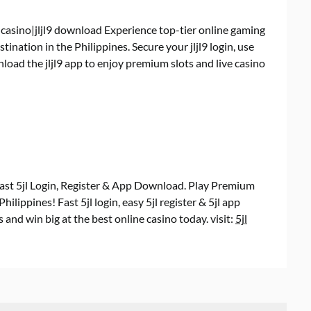
jljl9 casino|jljl9 download Experience top-tier online gaming
stination in the Philippines. Secure your jljl9 login, use
wnload the jljl9 app to enjoy premium slots and live casino
Fast 5jl Login, Register & App Download. Play Premium
hilippines! Fast 5jl login, easy 5jl register & 5jl app
and win big at the best online casino today. visit:
5jl