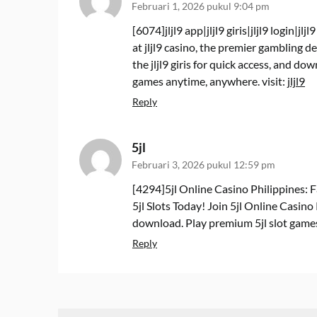
Februari 1, 2026 pukul 9:04 pm
[6074]jljl9 app|jljl9 giris|jljl9 login|
at jljl9 casino, the premier gambling de
the jljl9 giris for quick access, and do
games anytime, anywhere. visit:
jljl9
Reply
5jl
Februari 3, 2026 pukul 12:59 pm
[4294]5jl Online Casino Philippines: 
5jl Slots Today! Join 5jl Online Casino P
download. Play premium 5jl slot games 
Reply