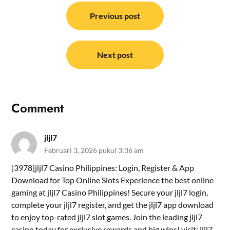
Navigasi
pos
Previous post
Next post
Comment
jljl7
Februari 3, 2026 pukul 3:36 am
[3978]jljl7 Casino Philippines: Login, Register & App
Download for Top Online Slots Experience the best online
gaming at jljl7 Casino Philippines! Secure your jljl7 login,
complete your jljl7 register, and get the jljl7 app download
to enjoy top-rated jljl7 slot games. Join the leading jljl7
casino today for exclusive rewards and big wins! visit:
jljl7