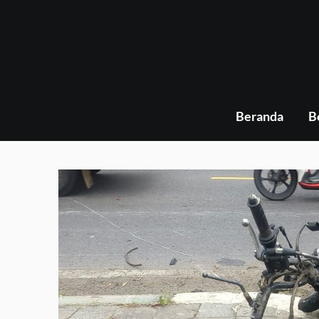
Skip
to
content
Beranda
B