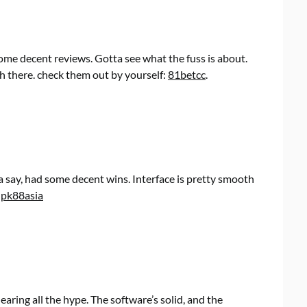
ome decent reviews. Gotta see what the fuss is about.
h there. check them out by yourself:
81betcc
.
ta say, had some decent wins. Interface is pretty smooth
y
pk88asia
aring all the hype. The software’s solid, and the