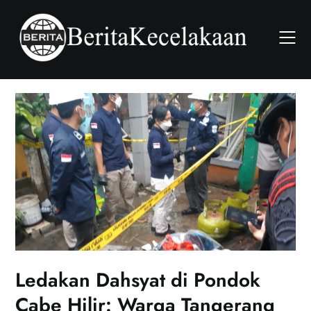
Skip
to
content
Ledakan Dahsyat di Pondok
Cabe Hilir: Warga Tangerang