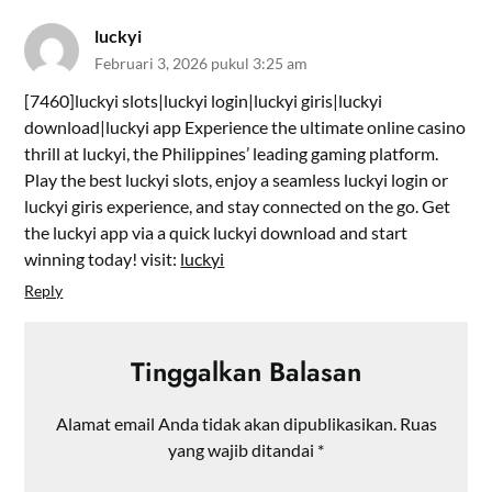
luckyi
Februari 3, 2026 pukul 3:25 am
[7460]luckyi slots|luckyi login|luckyi giris|luckyi
download|luckyi app Experience the ultimate online casino
thrill at luckyi, the Philippines’ leading gaming platform.
Play the best luckyi slots, enjoy a seamless luckyi login or
luckyi giris experience, and stay connected on the go. Get
the luckyi app via a quick luckyi download and start
winning today! visit:
luckyi
Reply
Tinggalkan Balasan
Alamat email Anda tidak akan dipublikasikan.
Ruas
yang wajib ditandai
*