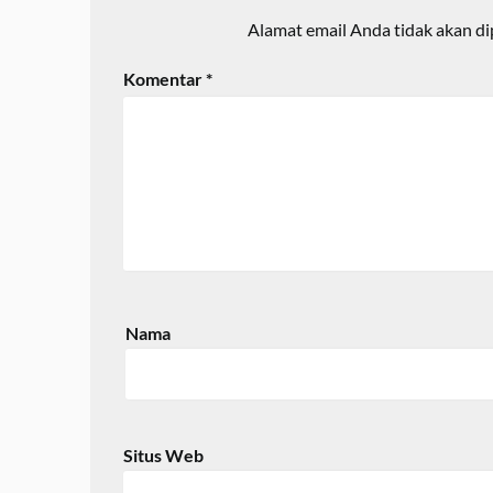
Alamat email Anda tidak akan di
Komentar
*
Nama
Situs Web