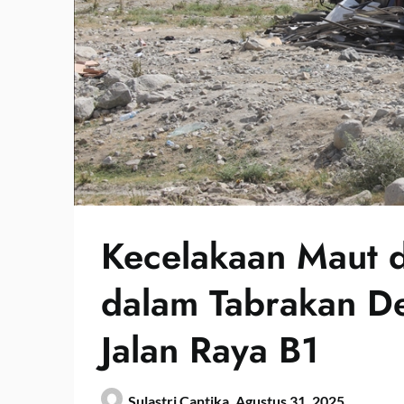
Kecelakaan Maut d
dalam Tabrakan D
Jalan Raya B1
Sulastri Cantika,
Agustus 31, 2025