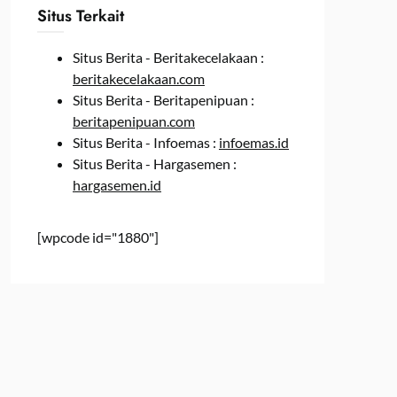
Situs Terkait
Situs Berita - Beritakecelakaan :
beritakecelakaan.com
Situs Berita - Beritapenipuan :
beritapenipuan.com
Situs Berita - Infoemas :
infoemas.id
Situs Berita - Hargasemen :
hargasemen.id
[wpcode id="1880"]