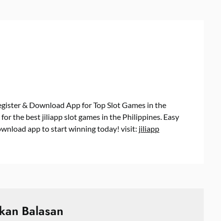
 Register & Download App for Top Slot Games in the
 for the best jiliapp slot games in the Philippines. Easy
p download app to start winning today! visit:
jiliapp
lkan Balasan