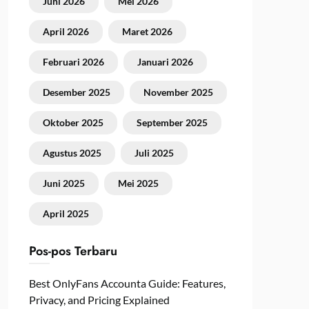
Juni 2026
Mei 2026
April 2026
Maret 2026
Februari 2026
Januari 2026
Desember 2025
November 2025
Oktober 2025
September 2025
Agustus 2025
Juli 2025
Juni 2025
Mei 2025
April 2025
Pos-pos Terbaru
Best OnlyFans Accounta Guide: Features,
Privacy, and Pricing Explained