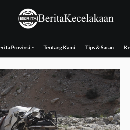
erita Provinsi
Tentang Kami
Tips & Saran
Ke