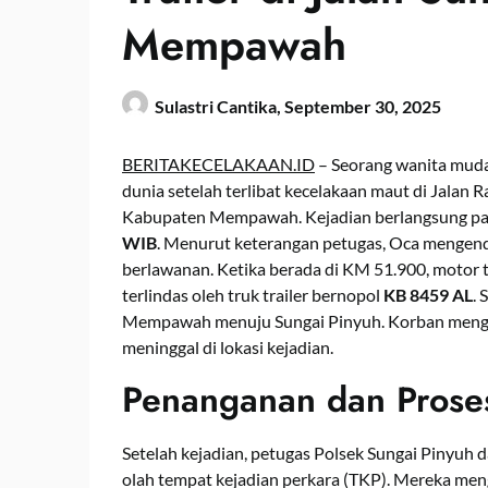
Mempawah
Sulastri Cantika,
September 30, 2025
BERITAKECELAKAAN.ID
– Seorang wanita mud
dunia setelah terlibat kecelakaan maut di Jalan
Kabupaten Mempawah. Kejadian berlangsung pad
WIB
. Menurut keterangan petugas, Oca mengen
berlawanan. Ketika berada di KM 51.900, motor tib
terlindas oleh truk trailer bernopol
KB 8459 AL
. 
Mempawah menuju Sungai Pinyuh. Korban mengala
meninggal di lokasi kejadian.
Penanganan dan Proses
Setelah kejadian, petugas Polsek Sungai Pinyuh
olah tempat kejadian perkara (TKP). Mereka me