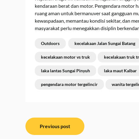
kendaraan berat dan motor. Pengendara motor 
ruang aman untuk bermanuver saat gangguan mun
kewaspadaan, memantau kondisi sekitar, dan men
masyarakat perlu menegakkan disiplin berkendar
Outdoors
kecelakaan Jalan Sungai Batang
kecelakaan motor vs truk
kecelakaan truk tr
laka lantas Sungai Pinyuh
laka maut Kalbar
pengendara motor tergelincir
wanita tergel
Navigasi
Previous post
pos