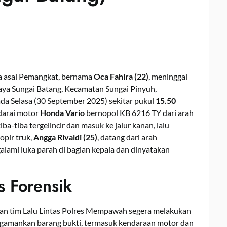
a asal Pemangkat, bernama
Oca Fahira (22)
, meninggal
 Raya Sungai Batang, Kecamatan Sungai Pinyuh,
a Selasa (30 September 2025) sekitar pukul
15.50
darai motor
Honda Vario
bernopol KB 6216 TY dari arah
a-tiba tergelincir dan masuk ke jalur kanan, lalu
Sopir truk,
Angga Rivaldi (25)
, datang dari arah
mi luka parah di bagian kepala dan dinyatakan
 Forensik
 dan tim Lalu Lintas Polres Mempawah segera melakukan
ngamankan barang bukti, termasuk kendaraan motor dan