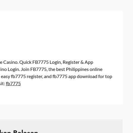
e Casino. Quick FB7775 Login, Register & App
o Login. Join FB7775, the best Philippines online
, easy fb7775 register, and fb7775 app download for top
it:
fb7775
lkan Balasan