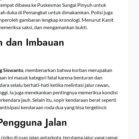
 sempat dibawa ke Puskesmas Sungai Pinyuh untuk
umah duka di Pemangkat untuk dimakamkan. Polisi juga
memperoleh gambaran lengkap kronologi. Menurut Kanit
 memeriksa saksi, dan mengamankan bukti.
an dan Imbauan
 Siswanto
, membenarkan bahwa korban merupakan
n ini masuk kategori fatal karena benturan dan
a selalu berhati-hati ketika melintasi jalur rawan,
s tinggi. Ia juga menekankan pentingnya memeriksa kondisi
kendara jauh. Selain itu, sopir kendaraan berat seperti
tisipasi kendaraan roda dua yang bisa tergelincir.
 Pengguna Jalan
risiko di ruas jalan antarkota, terutama jalur yang ramai