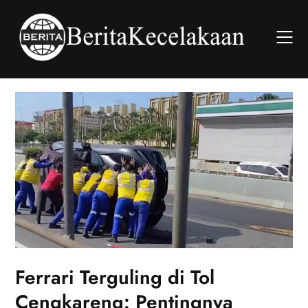
Skip
to
content
Ferrari Terguling di Tol
Cengkareng: Pentingnya