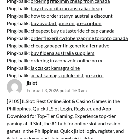
Ping-balik:
ordering rifaximin cheap from canada
Ping-balik:
buy cheap xifaxan australia cheap
Ping-balik:
how to order staxyn australia discount
Ping-balik:
buy avodart price on prescription
Ping-balik:
cheapest buy dutasteride cheap canada
Ping-balik:
order flexeril cyclobenzaprine toronto canada
Ping-balik:
cheap gabapentin generic alternative
Ping-balik:
buy fildena australia suppliers
Ping-balik:
ordering itraconazole online no rx
Ping-balik:
jak získat kamagra oine
Ping-balik:
achat kamagra pilule nist prescrire
jlslot
Februari 3, 2026 pukul 4:53 am
[9105]JLSlot: Best Online Slot & Casino Games in the
Philippines. Quick JLSlot Login, Register, and App
Download for Top-Tier Gaming. Experience top-tier
gaming at JLSlot, the #1 hub for online slot and casino
games in the Philippines. Quick jlslot login, register, and
jlslot app download. Join now! visit:
jlslot