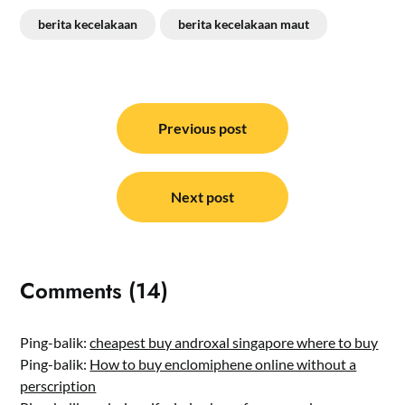
berita kecelakaan
berita kecelakaan maut
Navigasi
pos
Previous post
Next post
Comments (14)
Ping-balik:
cheapest buy androxal singapore where to buy
Ping-balik:
How to buy enclomiphene online without a
perscription