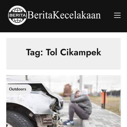
Skip
to
content
Tag:
Tol Cikampek
Outdoors