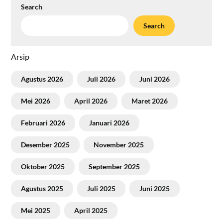
Search
Search
Arsip
Agustus 2026
Juli 2026
Juni 2026
Mei 2026
April 2026
Maret 2026
Februari 2026
Januari 2026
Desember 2025
November 2025
Oktober 2025
September 2025
Agustus 2025
Juli 2025
Juni 2025
Mei 2025
April 2025