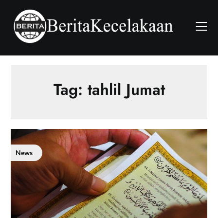
Skip
to
content
Tag:
tahlil Jumat
News