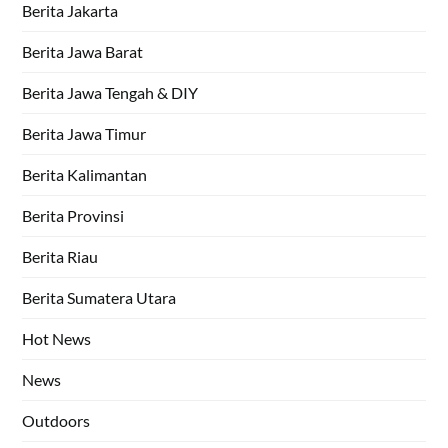
Berita Jakarta
Berita Jawa Barat
Berita Jawa Tengah & DIY
Berita Jawa Timur
Berita Kalimantan
Berita Provinsi
Berita Riau
Berita Sumatera Utara
Hot News
News
Outdoors