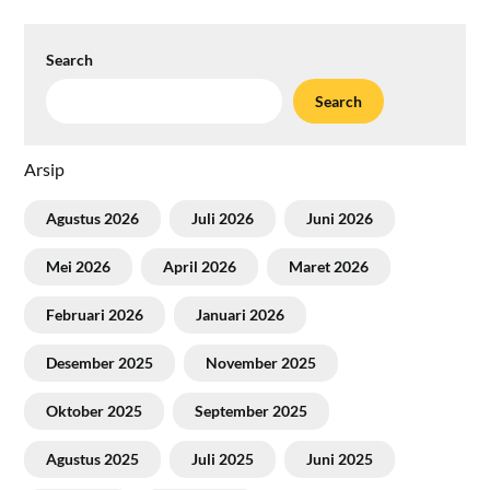
Search
Search
Arsip
Agustus 2026
Juli 2026
Juni 2026
Mei 2026
April 2026
Maret 2026
Februari 2026
Januari 2026
Desember 2025
November 2025
Oktober 2025
September 2025
Agustus 2025
Juli 2025
Juni 2025