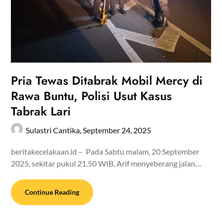
Pria Tewas Ditabrak Mobil Mercy di
Rawa Buntu, Polisi Usut Kasus
Tabrak Lari
Sulastri Cantika,
September 24, 2025
beritakecelakaan.id – Pada Sabtu malam, 20 September
2025, sekitar pukul 21.50 WIB, Arif menyeberang jalan…
Continue Reading