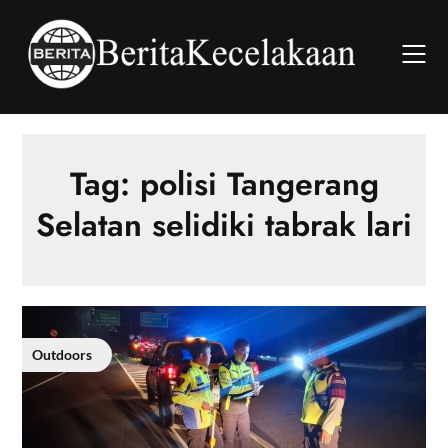
Skip
to
content
Tag:
polisi Tangerang
Selatan selidiki tabrak lari
Outdoors