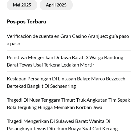
Mei 2025
April 2025
Pos-pos Terbaru
Verificación de cuenta en Gran Casino Aranjuez: guía paso
a paso
Peristiwa Mengerikan Di Jawa Barat: 3 Warga Bandung
Barat Tewas Usai Terkena Ledakan Mortir
Kesiapan Persaingan Di Lintasan Balap: Marco Bezzecchi
Bertekad Bangkit Di Sachsenring
Tragedi Di Nusa Tenggara Timur: Truk Angkutan Tim Sepak
Bola Terguling Hingga Memakan Korban Jiwa
Tragedi Mengerikan Di Sulawesi Barat: Wanita Di
Pasangkayu Tewas Diterkam Buaya Saat Cari Kerang