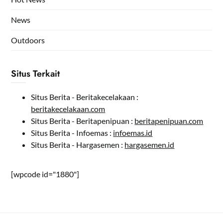
News
Outdoors
Situs Terkait
Situs Berita - Beritakecelakaan :
beritakecelakaan.com
Situs Berita - Beritapenipuan :
beritapenipuan.com
Situs Berita - Infoemas :
infoemas.id
Situs Berita - Hargasemen :
hargasemen.id
[wpcode id="1880"]