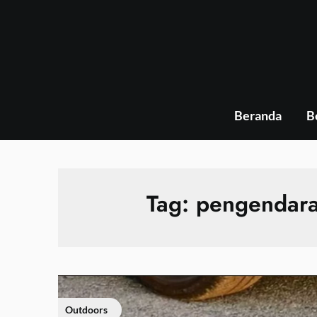
Skip
to
content
Beranda
B
Tag:
pengendara
Outdoors