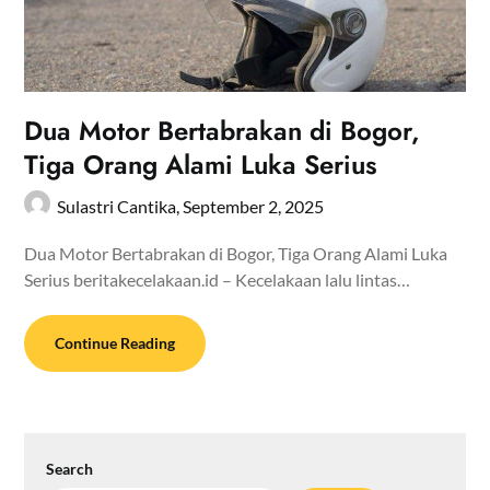
Dua Motor Bertabrakan di Bogor,
Tiga Orang Alami Luka Serius
Sulastri Cantika,
September 2, 2025
Dua Motor Bertabrakan di Bogor, Tiga Orang Alami Luka
Serius beritakecelakaan.id – Kecelakaan lalu lintas…
Continue Reading
Search