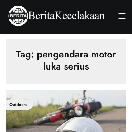
Skip
to
content
Tag:
pengendara motor
luka serius
Outdoors