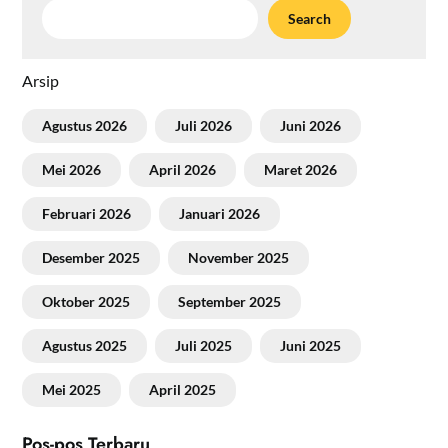
Search
Arsip
Agustus 2026
Juli 2026
Juni 2026
Mei 2026
April 2026
Maret 2026
Februari 2026
Januari 2026
Desember 2025
November 2025
Oktober 2025
September 2025
Agustus 2025
Juli 2025
Juni 2025
Mei 2025
April 2025
Pos-pos Terbaru