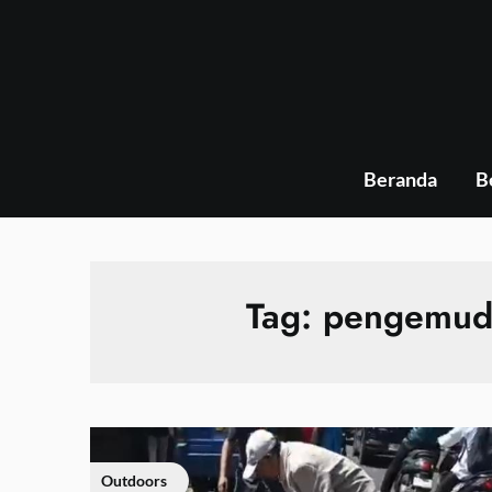
Skip
to
content
Beranda
B
Tag:
pengemudi
Outdoors