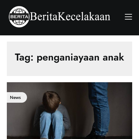
Skip
to
content
Tag:
penganiayaan anak
News