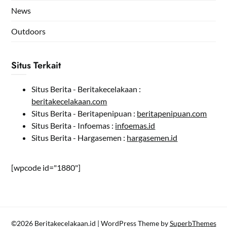
News
Outdoors
Situs Terkait
Situs Berita - Beritakecelakaan :
beritakecelakaan.com
Situs Berita - Beritapenipuan :
beritapenipuan.com
Situs Berita - Infoemas :
infoemas.id
Situs Berita - Hargasemen :
hargasemen.id
[wpcode id="1880"]
©2026 Beritakecelakaan.id
| WordPress Theme by
SuperbThemes