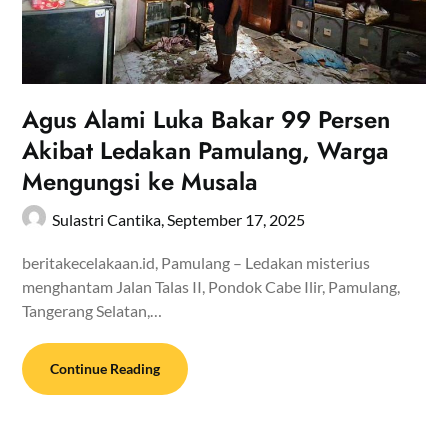
Agus Alami Luka Bakar 99 Persen
Akibat Ledakan Pamulang, Warga
Mengungsi ke Musala
Sulastri Cantika,
September 17, 2025
beritakecelakaan.id, Pamulang – Ledakan misterius
menghantam Jalan Talas II, Pondok Cabe Ilir, Pamulang,
Tangerang Selatan,…
Continue Reading