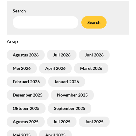
Search
Search
Arsip
Agustus 2026
Juli 2026
Juni 2026
Mei 2026
April 2026
Maret 2026
Februari 2026
Januari 2026
Desember 2025
November 2025
Oktober 2025
September 2025
Agustus 2025
Juli 2025
Juni 2025
Mei 2025
April 2025