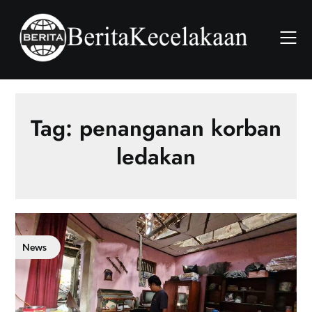
Skip
to
content
Tag:
penanganan korban
ledakan
News