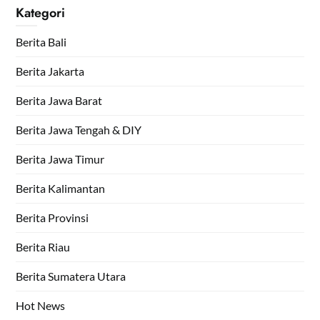
Kategori
Berita Bali
Berita Jakarta
Berita Jawa Barat
Berita Jawa Tengah & DIY
Berita Jawa Timur
Berita Kalimantan
Berita Provinsi
Berita Riau
Berita Sumatera Utara
Hot News