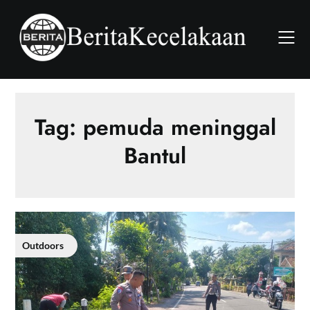
Skip
to
content
Tag:
pemuda meninggal
Bantul
Outdoors