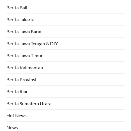
Berita Bali
Berita Jakarta
Berita Jawa Barat
Berita Jawa Tengah & DIY
Berita Jawa Timur
Berita Kalimantan
Berita Provinsi
Berita Riau
Berita Sumatera Utara
Hot News
News