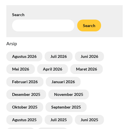
Search
Search
Arsip
Agustus 2026
Juli 2026
Juni 2026
Mei 2026
April 2026
Maret 2026
Februari 2026
Januari 2026
Desember 2025
November 2025
Oktober 2025
September 2025
Agustus 2025
Juli 2025
Juni 2025