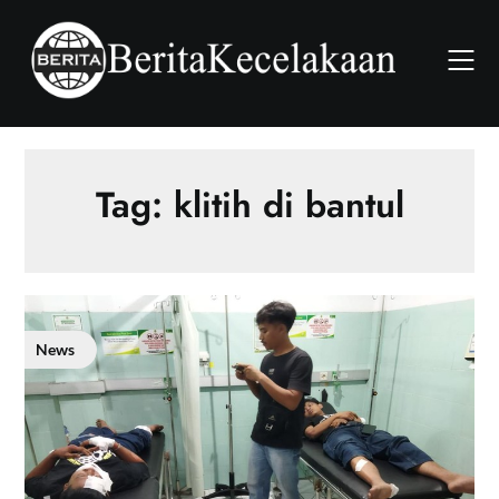
Skip
to
content
Tag:
klitih di bantul
News