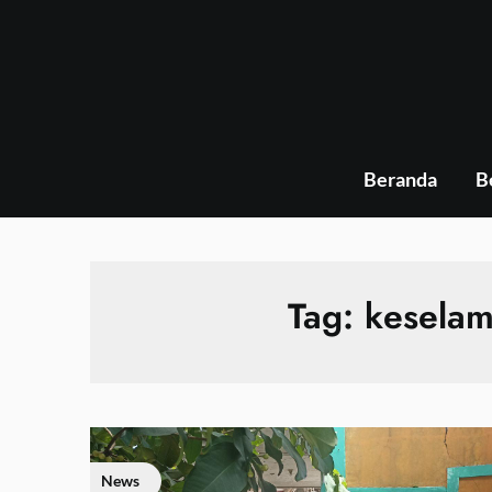
Skip
to
content
Beranda
B
Tag:
keselam
News