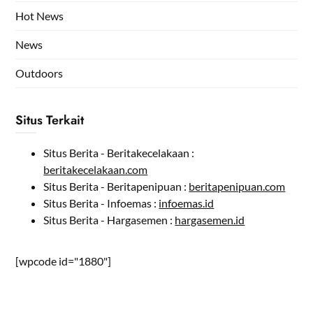
Hot News
News
Outdoors
Situs Terkait
Situs Berita - Beritakecelakaan :
beritakecelakaan.com
Situs Berita - Beritapenipuan :
beritapenipuan.com
Situs Berita - Infoemas :
infoemas.id
Situs Berita - Hargasemen :
hargasemen.id
[wpcode id="1880"]