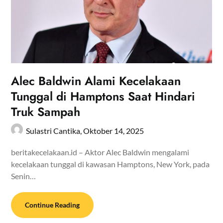
Alec Baldwin Alami Kecelakaan
Tunggal di Hamptons Saat Hindari
Truk Sampah
Sulastri Cantika,
Oktober 14, 2025
beritakecelakaan.id – Aktor Alec Baldwin mengalami
kecelakaan tunggal di kawasan Hamptons, New York, pada
Senin…
Continue Reading