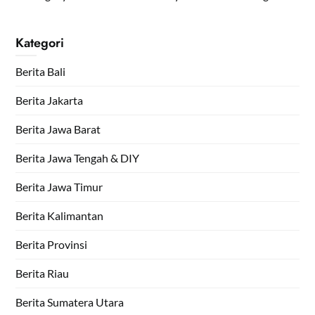
Kategori
Berita Bali
Berita Jakarta
Berita Jawa Barat
Berita Jawa Tengah & DIY
Berita Jawa Timur
Berita Kalimantan
Berita Provinsi
Berita Riau
Berita Sumatera Utara