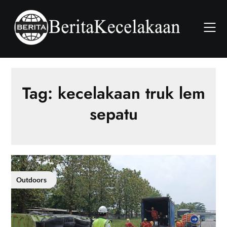
Skip
to
content
Tag:
kecelakaan truk lem
sepatu
Outdoors