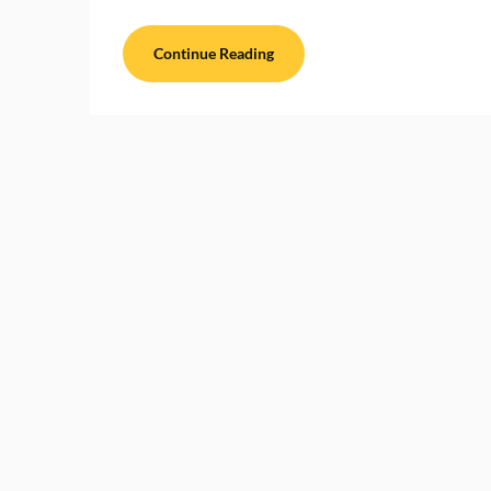
Continue Reading