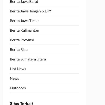
Berita Jawa Barat
Berita Jawa Tengah & DIY
Berita Jawa Timur
Berita Kalimantan
Berita Provinsi
Berita Riau
Berita Sumatera Utara
Hot News
News
Outdoors
Situs Terkait