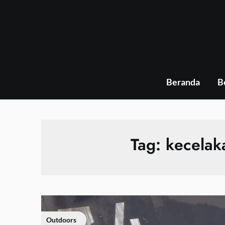
Skip
to
content
Beranda
B
Tag:
kecelak
Outdoors