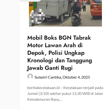
Mobil Boks BGN Tabrak
Motor Lawan Arah di
Depok, Polisi Ungkap
Kronologi dan Tanggung
Jawab Ganti Rugi
Sulastri Cantika,
Oktober 4, 2025
beritakecelakaan.id – Kecelakaan terjadi pada
Jumat (3/10) sekitar pukul 13.30 WIB di Jalan
Kemakmuran Raya,…