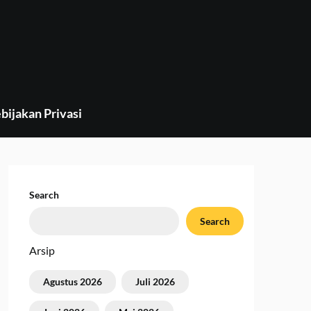
bijakan Privasi
Search
Search
Arsip
Agustus 2026
Juli 2026