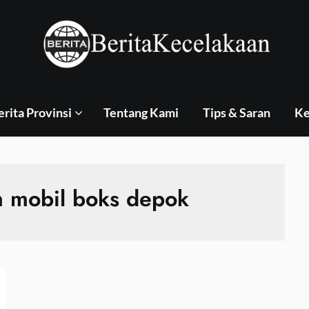
erita Provinsi
Tentang Kami
Tips & Saran
Ke
n mobil boks depok