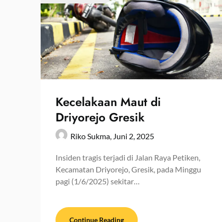
Kecelakaan Maut di
Driyorejo Gresik
Riko Sukma,
Juni 2, 2025
Insiden tragis terjadi di Jalan Raya Petiken,
Kecamatan Driyorejo, Gresik, pada Minggu
pagi (1/6/2025) sekitar…
Continue Reading