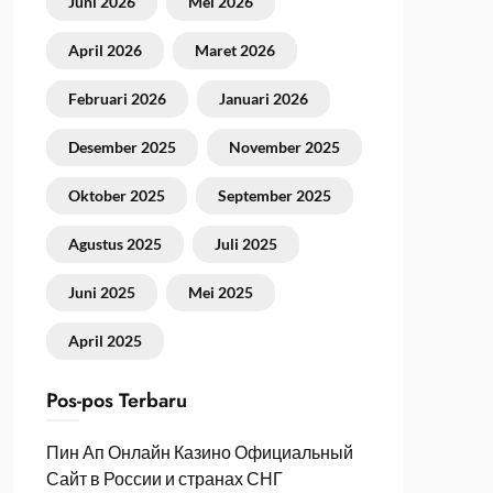
Juni 2026
Mei 2026
April 2026
Maret 2026
Februari 2026
Januari 2026
Desember 2025
November 2025
Oktober 2025
September 2025
Agustus 2025
Juli 2025
Juni 2025
Mei 2025
April 2025
Pos-pos Terbaru
Пин Ап Онлайн Казино Официальный
Сайт в России и странах СНГ