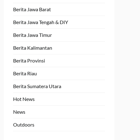
Berita Jawa Barat
Berita Jawa Tengah & DIY
Berita Jawa Timur
Berita Kalimantan
Berita Provinsi
Berita Riau
Berita Sumatera Utara
Hot News
News
Outdoors