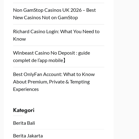
Non GamStop Casinos UK 2026 – Best
New Casinos Not on GamStop
Richard Casino Login: What You Need to
Know
Winbeast Casino No Deposit : guide
complet de l’app mobile】
Best OnlyFan Account: What to Know
About Premium, Private & Tempting
Experiences
Kategori
Berita Bali
Berita Jakarta