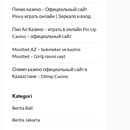
Пинко казино – Официальный сайт
Pinco играть онлайн | Зеркало и вход
Пин Ап Казино – играть в онлайн Pin Up
Casino – официальный сайт
Mostbet AZ – bukmeker ve kazino
Mostbet – Giriş rəsmi sayt
Олимп казино официальный сайт в
Казахстане – Olimp Casino
Kategori
Berita Bali
Berita Jakarta