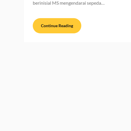
berinisial MS mengendarai sepeda…
Continue Reading