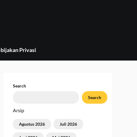
bijakan Privasi
Search
Search
Arsip
Agustus 2026
Juli 2026