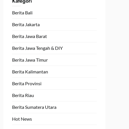
Kategori
Berita Bali
Berita Jakarta
Berita Jawa Barat
Berita Jawa Tengah & DIY
Berita Jawa Timur
Berita Kalimantan
Berita Provinsi
Berita Riau
Berita Sumatera Utara
Hot News