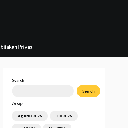
bijakan Privasi
Search
Search
Arsip
Agustus 2026
Juli 2026