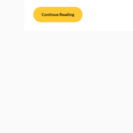
Continue Reading