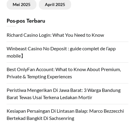
Mei 2025
April 2025
Pos-pos Terbaru
Richard Casino Login: What You Need to Know
Winbeast Casino No Deposit : guide complet de l’app
mobile】
Best OnlyFan Account: What to Know About Premium,
Private & Tempting Experiences
Peristiwa Mengerikan Di Jawa Barat: 3 Warga Bandung
Barat Tewas Usai Terkena Ledakan Mortir
Kesiapan Persaingan Di Lintasan Balap: Marco Bezzecchi
Bertekad Bangkit Di Sachsenring