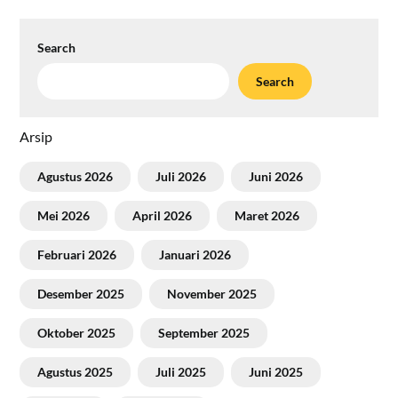
Search
Search
Arsip
Agustus 2026
Juli 2026
Juni 2026
Mei 2026
April 2026
Maret 2026
Februari 2026
Januari 2026
Desember 2025
November 2025
Oktober 2025
September 2025
Agustus 2025
Juli 2025
Juni 2025