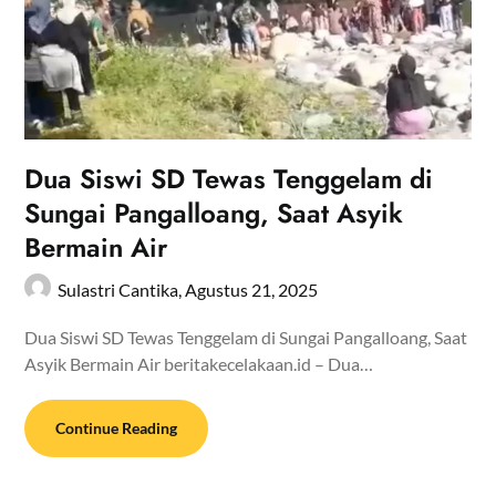
Dua Siswi SD Tewas Tenggelam di
Sungai Pangalloang, Saat Asyik
Bermain Air
Sulastri Cantika,
Agustus 21, 2025
Dua Siswi SD Tewas Tenggelam di Sungai Pangalloang, Saat
Asyik Bermain Air beritakecelakaan.id – Dua…
Continue Reading