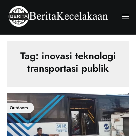
Skip
to
content
Tag:
inovasi teknologi
transportasi publik
Outdoors