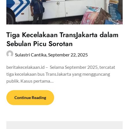
Tiga Kecelakaan TransJakarta dalam
Sebulan Picu Sorotan
Sulastri Cantika,
September 22, 2025
beritakecelakaan.id – Selama September 2025, tercatat
tiga kecelakaan bus TransJakarta yang mengguncang
publik. Kasus pertama…
Continue Reading