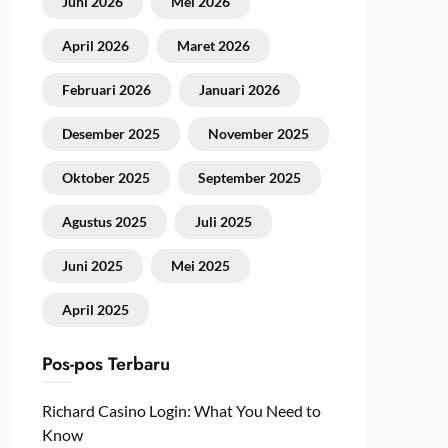
Juni 2026
Mei 2026
April 2026
Maret 2026
Februari 2026
Januari 2026
Desember 2025
November 2025
Oktober 2025
September 2025
Agustus 2025
Juli 2025
Juni 2025
Mei 2025
April 2025
Pos-pos Terbaru
Richard Casino Login: What You Need to
Know