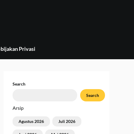
bijakan Privasi
Search
Search
Arsip
Agustus 2026
Juli 2026