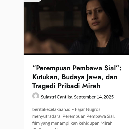
“Perempuan Pembawa Sial”:
Kutukan, Budaya Jawa, dan
Tragedi Pribadi Mirah
Sulastri Cantika,
September 14, 2025
beritakecelakaan.id – Fajar Nugros
menyutradarai Perempuan Pembawa Sial,
film yang menampilkan kehidupan Mirah