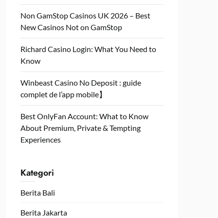
Non GamStop Casinos UK 2026 – Best
New Casinos Not on GamStop
Richard Casino Login: What You Need to
Know
Winbeast Casino No Deposit : guide
complet de l’app mobile】
Best OnlyFan Account: What to Know
About Premium, Private & Tempting
Experiences
Kategori
Berita Bali
Berita Jakarta