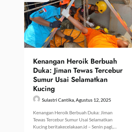
Kenangan Heroik Berbuah
Duka: Jiman Tewas Tercebur
Sumur Usai Selamatkan
Kucing
Sulastri Cantika,
Agustus 12, 2025
Kenangan Heroik Berbuah Duka: Jiman
Tewas Tercebur Sumur Usai Selamatkan
Kucing beritakecelakaan.id – Senin pagi,…