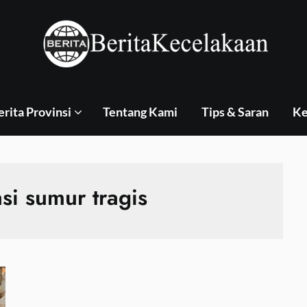
erita Provinsi
Tentang Kami
Tips & Saran
Ke
si sumur tragis