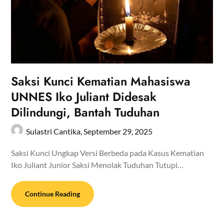
Saksi Kunci Kematian Mahasiswa
UNNES Iko Juliant Didesak
Dilindungi, Bantah Tuduhan
Sulastri Cantika,
September 29, 2025
Saksi Kunci Ungkap Versi Berbeda pada Kasus Kematian
Iko Juliant Junior Saksi Menolak Tuduhan Tutupi…
Continue Reading