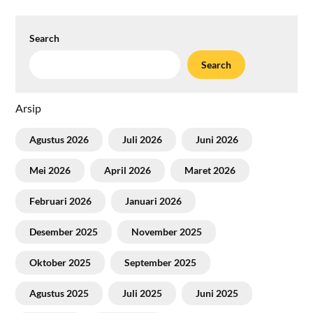
Search
Search
Arsip
Agustus 2026
Juli 2026
Juni 2026
Mei 2026
April 2026
Maret 2026
Februari 2026
Januari 2026
Desember 2025
November 2025
Oktober 2025
September 2025
Agustus 2025
Juli 2025
Juni 2025