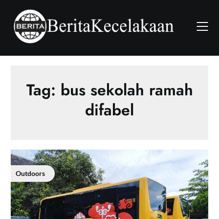
Skip
to
content
Tag:
bus sekolah ramah
difabel
Outdoors